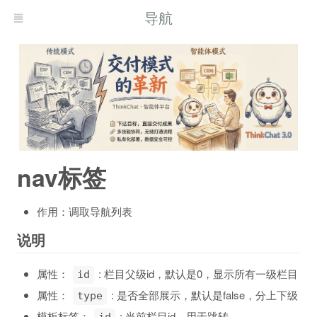
导航
nav标签
作用：调取导航列表
说明
属性：
: 栏目父级id，默认是0，显示所有一级栏目
id
属性：
: 是否全部展示，默认是false，分上下级
type
模板标签：
: 当前栏目id，用于跳转
id