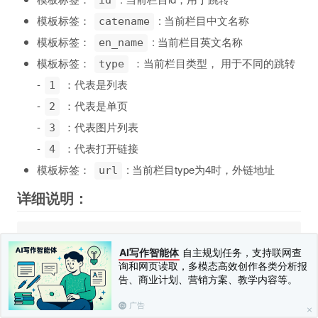
模板标签：
: 当前栏目中文名称
catename
模板标签：
: 当前栏目英文名称
en_name
模板标签：
：当前栏目类型， 用于不同的跳转
type
-
：代表是列表
1
-
：代表是单页
2
-
：代表图片列表
3
-
：代表打开链接
4
模板标签：
: 当前栏目type为4时，外链地址
url
详细说明：
 {volist name=":nav()" id="vo"}

AI写作智能体
自主规划任务，支持联网查
    {$vo.id}

询和网页读取，多模态高效创作各类分析报
    {$vo.catename}

告、商业计划、营销方案、教学内容等。
    {$vo.en_name}

    {$vo.type}

广告
    {$vo.url}
