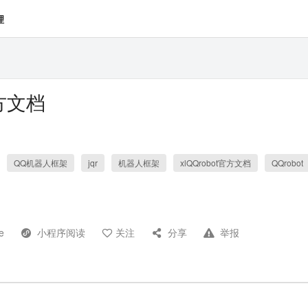
理
官方文档
QQ机器人框架
jqr
机器人框架
xlQQrobot官方文档
QQrobot
e
小程序阅读
关注
分享
举报