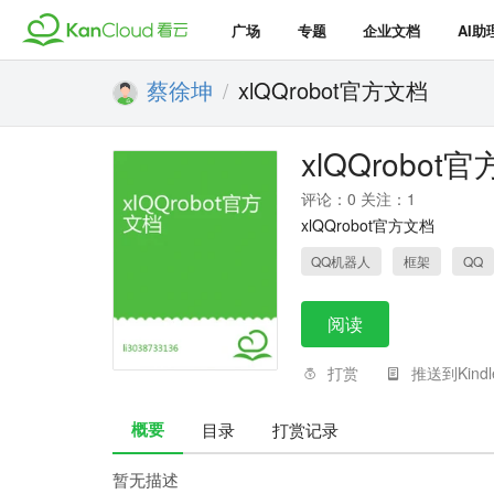
广场
专题
企业文档
AI助
蔡徐坤
xlQQrobot官方文档
/
xlQQrobot
评论：0 关注：1
xlQQrobot官方文档
QQ机器人
框架
QQ
阅读
打赏
推送到Kindl
概要
目录
打赏记录
暂无描述