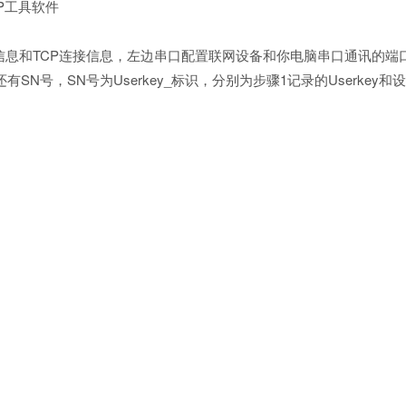
P工具软件
信息和TCP连接信息，左边串口配置联网设备和你电脑串口通讯的端口
还有SN号，SN号为Userkey_标识，分别为步骤1记录的Userkey和
菜单“我的物联”-“实时数据”，可以看到上传上来的实时数据了。
制台功能
好的设备右侧点击“透传控制台”，则弹出控制台窗口，可以通过“透
工具
下一