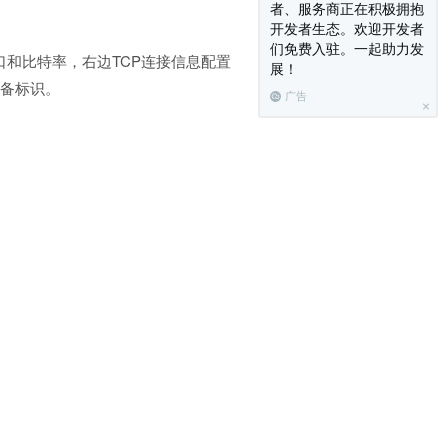
者、服务商正在积极拥抱
开发者生态。欢迎开发者
们免费入驻。一起助力发
和比特率，右边TCP连接信息配置
展！
设备标识。
广告
传控制台功能”来演示和测试通讯协
篇：
2.串口转TCP工具软件 chrome app