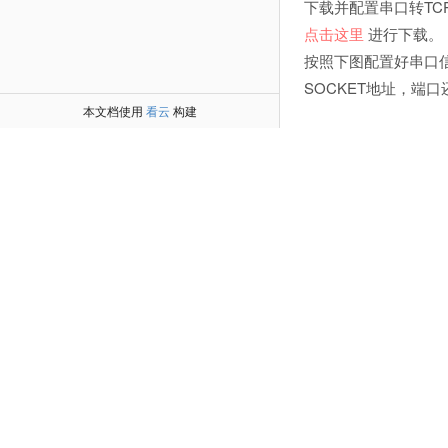
下载并配置串口转TC
点击这里
进行下载。
按照下图配置好串口
SOCKET地址，端口
本文档使用
看云
构建
4. 查看数据
再次登录乐联网，进入
5. 透传控
创建好设备后，在创建
议。
上一篇：
乐为物联平台