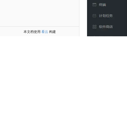
本文档使用
看云
构建
3.点击左侧
伪静态
，