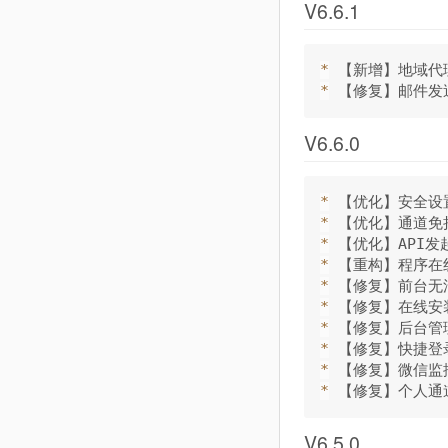
V6.6.1
*
*
V6.6.0
*
*
*
*
*
*
*
*
*
*
V6.5.0