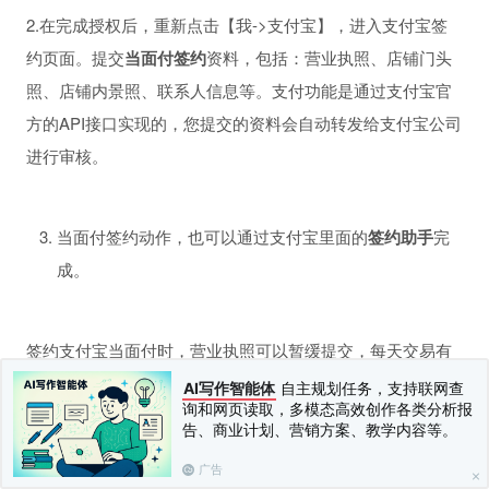
2.在完成授权后，重新点击【我->支付宝】，进入支付宝签
约页面。提交
当面付签约
资料，包括：营业执照、店铺门头
照、店铺内景照、联系人信息等。支付功能是通过支付宝官
方的API接口实现的，您提交的资料会自动转发给支付宝公司
进行审核。
当面付签约动作，也可以通过支付宝里面的
签约助手
完
成。
签约支付宝当面付时，营业执照可以暂缓提交，每天交易有
限额，限笔数。 如果您还有疑问，请留言或私信。
AI写作智能体
自主规划任务，支持联网查
询和网页读取，多模态高效创作各类分析报
上一篇：
开通微信支付
下一篇：
商品管理
告、商业计划、营销方案、教学内容等。
广告