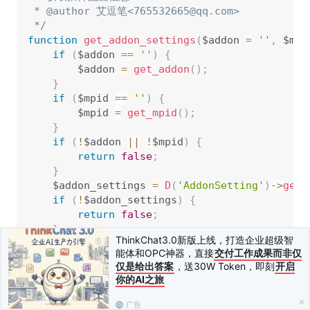
 * @author 艾逗笔<765532665@qq.com>

 */
function
get_addon_settings
(
$addon 
=
''
,
 $mpi
if
(
$addon 
==
''
)
{
        $addon 
=
get_addon
(
)
;
}
if
(
$mpid 
==
''
)
{
        $mpid 
=
get_mpid
(
)
;
}
if
(
!
$addon 
||
!
$mpid
)
{
return
false
;
}
    $addon_settings 
=
D
(
'AddonSetting'
)
-
>
get_
if
(
!
$addon_settings
)
{
return
false
;
}
ThinkChat3.0新版上线，打造企业超级智
return
 $addon_settings
;
能体和OPC神器，直接
交付工作成果而非仅
}
仅是给出答案
，送30W Token，即刻
开启
你的AI之旅
上一篇：
get_addon
下一篇：
tomedia
广告