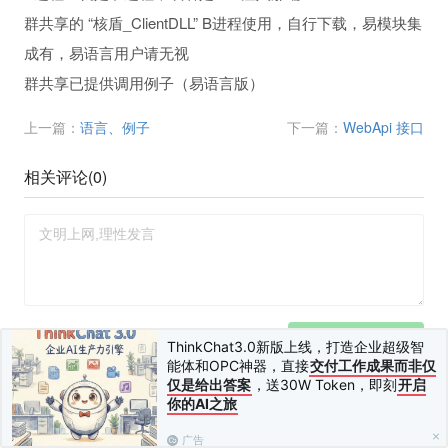
群共享的 “核盾_ClientDLL” B进程使用，自行下载，易模块集
成有，易语言用户请无视
群共享已提供调用例子（易语言版）
上一篇：
语言、例子
下一篇：
WebApi 接口
相关评论(
0
)
您需要
登录
并
绑定手机
后才可以发表评论
发布 (Ctrl+Enter)
ThinkChat3.0新版上线，打造企业超级智
能体和OPC神器，直接
交付工作成果而非仅
仅是给出答案
，送30W Token，即刻
开启
你的AI之旅
广告