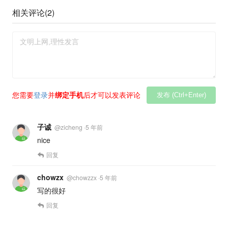
相关评论(
2
)
您需要
登录
并
绑定手机
后才可以发表评论
发布 (Ctrl+Enter)
子诚
@
zicheng
·
5 年前
nice
回复
chowzx
@
chowzzx
·
5 年前
写的很好
回复