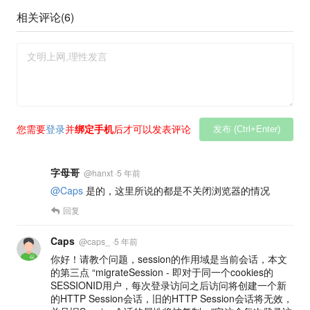
相关评论(
6
)
您需要
登录
并
绑定手机
后才可以发表评论
发布 (Ctrl+Enter)
字母哥
@
hanxt
·
5 年前
@Caps
是的，这里所说的都是不关闭浏览器的情况
回复
Caps
@
caps_
·
5 年前
你好！请教个问题，session的作用域是当前会话，本文
的第三点 “migrateSession - 即对于同一个cookies的
SESSIONID用户，每次登录访问之后访问将创建一个新
的HTTP Session会话，旧的HTTP Session会话将无效，