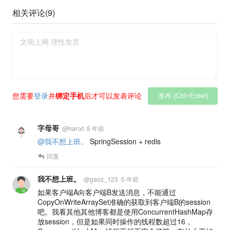
相关评论(
9
)
您需要
登录
并
绑定手机
后才可以发表评论
发布 (Ctrl+Enter)
字母哥
@
hanxt
·
5 年前
@我不想上班。
SpringSession + redis
回复
我不想上班。
@
gaoz_123
·
5 年前
如果客户端A向客户端B发送消息，不能通过
CopyOnWriteArraySet准确的获取到客户端B的session
吧。我看其他其他博客都是使用ConcurrentHashMap存
放session，但是如果同时操作的线程数超过16，