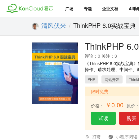
广场
专题
企业文档
AI助
清风伏来
ThinkPHP 6.0实战宝典
/
ThinkPHP 
评论：0 关注：3
《ThinkPHP 6.0实
操作、请求处理、中间件、调
PHP
网站开发
Thin
限时免费
￥0.00
价格：
原价：
试读
购买
打赏
小程序阅读