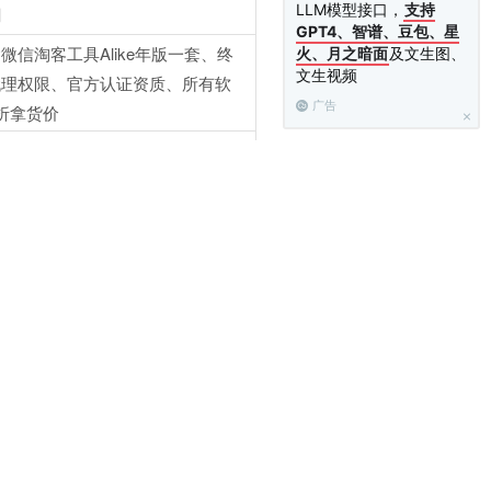
LLM模型接口，
支持
明
GPT4、智谱、豆包、星
微信淘客工具Alike年版一套、终
火、月之暗面
及文生图、
文生视频
代理权限、官方认证资质、所有软
广告
折拿货价
微信淘客工具Alike年版两套、终
代理权限、官方认证资质、所有软
折拿货价
微信淘客工具Alike年版五套、终
代理权限、官方认证资质、所有软
折拿货价
体可咨询官方客服