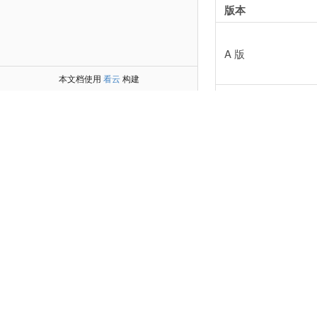
版本
A 版
本文档使用
看云
构建
B 版
超级版
OEM版
脸猪软件购买渠
—————————
一、名称：脸猪官方