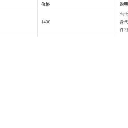
价格
说
包含
1400
身
件7
包含
1880
身
件6
包含
2999
身
件5
预存？拿货价？折
具
道如下
—————
网站