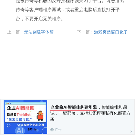
是被传奇等私服的反外挂程序误关闭了平台。请您退出
传奇等客户端程序再试，或者重启电脑后直接打开平
台，不要开启无关程序。
上一篇：
无法创建字体簇
下一篇：
游戏突然窗口化了
企业🤖AI智能体构建引擎
，智能编排和调
试，一键部署，支持知识库和私有化部署方
案
广告