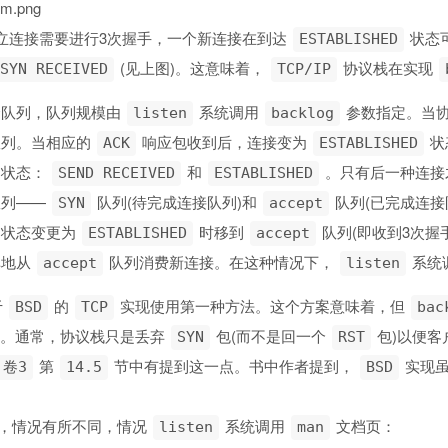
ram.png
立连接需要进行3次握手，一个新连接在到达
状态
ESTABLISHED
(见上图)。这意味着，
协议栈在实现
SYN RECEIVED
TCP/IP
个队列，队列规模由
系统调用
参数指定。当
listen
backlog
队列。当相应的
响应包收到后，连接变为
状
ACK
ESTABLISHED
的状态：
和
。只有后一种连接
SEND RECEIVED
ESTABLISHED
队列——
队列(待完成连接队列)和
队列(已完成连接
SYN
accept
当状态变更为
时移到
队列(即收到3次握
ESTABLISHED
accept
单地从
队列消费新连接。在这种情况下，
系统
accept
listen
于
的
实现使用第一种方法。这个方案意味着，但
BSD
TCP
bac
。通常，协议栈只是丢弃
包(而不是回一个
包)以便客
SYN
RST
第
节中有提到这一点。书中作者提到，
实现
 卷3
14.5
BSD
，情况有所不同，情况
系统调用
文档页：
listen
man