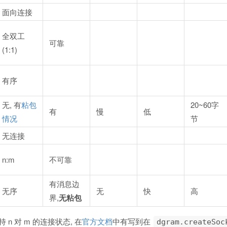
面向连接
全双工
可靠
(1:1)
有序
无, 有
粘包
20~60字
有
慢
低
情况
节
无连接
n:m
不可靠
有消息边
无序
无
快
高
界,
无粘包
 支持 n 对 m 的连接状态, 在
官方文档
中有写到在
dgram.createSoc