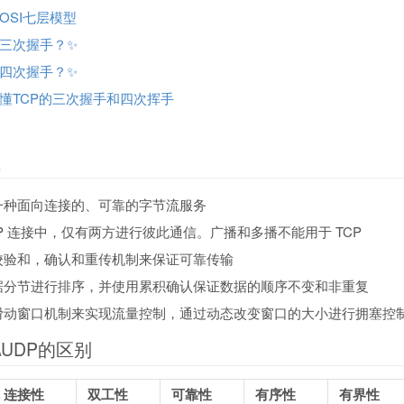
OSI七层模型
三次握手？✨
四次握手？✨
懂TCP的三次握手和四次挥手
性
供一种面向连接的、可靠的字节流服务
CP 连接中，仅有两方进行彼此通信。广播和多播不能用于 TCP
用校验和，确认和重传机制来保证可靠传输
数据分节进行排序，并使用累积确认保证数据的顺序不变和非重复
用滑动窗口机制来实现流量控制，通过动态改变窗口的大小进行拥塞控
\UDP的区别
连接性
双工性
可靠性
有序性
有界性