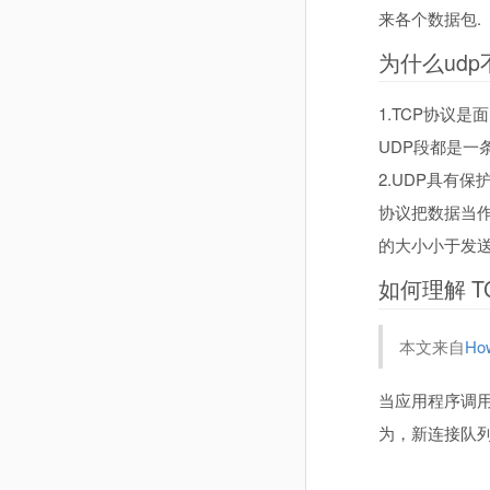
来各个数据包.
为什么ud
1.TCP协议
UDP段都是
2.UDP具有
协议把数据当
的大小小于发
如何理解 TCP
本文来自
How
当应用程序调
为，新连接队