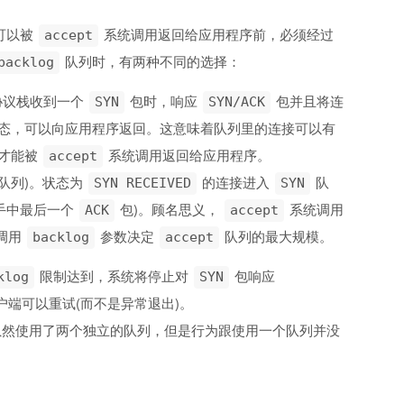
可以被
系统调用返回给应用程序前，必须经过
accept
队列时，有两种不同的选择：
backlog
协议栈收到一个
包时，响应
包并且将连
SYN
SYN/ACK
态，可以向应用程序返回。这意味着队列里的连接可以有
才能被
系统调用返回给应用程序。
accept
队列)。状态为
的连接进入
队
SYN RECEIVED
SYN
手中最后一个
包)。顾名思义，
系统调用
ACK
accept
调用
参数决定
队列的最大规模。
backlog
accept
限制达到，系统将停止对
包响应
klog
SYN
户端可以重试(而不是异常退出)。
虽然使用了两个独立的队列，但是行为跟使用一个队列并没