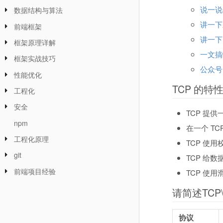
说一说
数据结构与算法
讲一下
前端框架
讲一下
框架原理详解
一文搞
框架实战技巧
公众号
性能优化
TCP 的特
工程化
安全
TCP 提
npm
在一个 T
工程化原理
TCP 使
git
TCP 给
前端项目经验
TCP 使
请简述TCP
协议