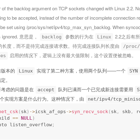
 of the backlog argument on TCP sockets changed with Linux 2.2. Now
ing to be accepted, instead of the number of incomplete connection 
be set using /proc/sys/net/ipv4/tcp_max_syn_backlog. When syncook
g is ignored. 意思是，
参数的行为在
2.2之后
backlog
Linux
的长度，而不是待完成连接请求数。待完成连接队列长度由
/proc/
启用的情况下，逻辑上没有最大值限制，这个设置便被忽略。
ies
前版本的
实现了第二种方案，使用两个队列——一个
Linux
SYN
指定。
要考虑的问题是在
队列已满而一个已完成新连接需要用
accept
S
这个实现方案是什么行为。这种情况下，由
net/ipv4/tcp_minis
net_csk
(
sk
)
-
>
icsk_af_ops
-
>
syn_recv_sock
(
sk
,
 skb
,
 r
hild 
==
NULL
)
oto listen_overflow
;