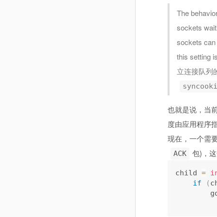
The behavior
sockets wait
sockets can 
this settin
立连接队列
syncook
也就是说，当
度由应用程序
现在，一个需
包)，
ACK
child 
=
i
if
(
c
        g