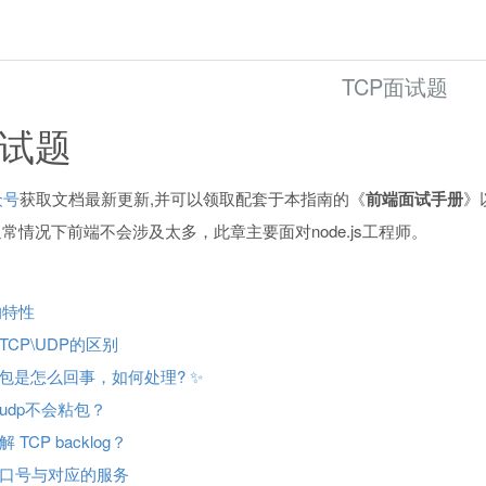
TCP面试题
面试题
众号
获取文档最新更新,并可以领取配套于本指南的《
前端面试手册
》
通常情况下前端不会涉及太多，此章主要面对node.js工程师。
的特性
TCP\UDP的区别
粘包是怎么回事，如何处理? ✨
udp不会粘包？
 TCP backlog？
口号与对应的服务