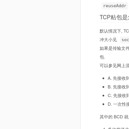
reuseAddr
TCP粘包
默认情况下, T
冲大小见
so
如果是传输文件
包.
可以参见网上流传
A. 先接收到 
B. 先接收到
C. 先接收
D. 一次性接
其中的 BCD