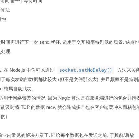
之前间隔一个等待时间
e 算法
拆包
时间再进行下一次 send 就好, 适用于交互频率特别低的场景. 缺点
处理.
法, 在 Node.js 中你可以通过
方法来关闭 
socket.setNoDelay()
于每次发送的数据都比较大 (但不是文件那么大), 并且频率不是特别
gle 纯属自废武功.
不适用于网络较差的情况, 因为 Nagle 算法是在服务端进行的包合并
能及时将 TCP 的数据 recv, 就会造成多个包在客户端缓冲从而
的)
前业内常见的解决方案了. 即给每个数据包在发送之前, 于其前/后放