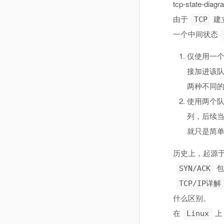
tcp-state-diag
由于
建
TCP
一个中间状态
仅使用一
接加进该
两种不同
使用两个
列，后续
就只是简
历史上，起源
包
SYN/ACK
TCP/IP详解
什么区别。
在
上
Linux