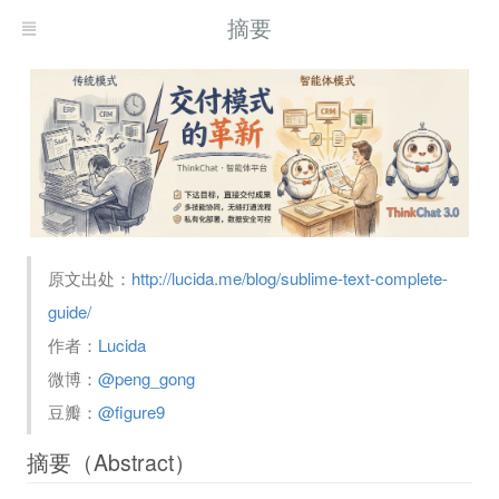
摘要
原文出处：
http://lucida.me/blog/sublime-text-complete-
guide/
作者：
Lucida
微博：
@peng_gong
豆瓣：
@figure9
摘要（Abstract）