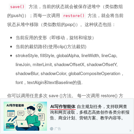
方法，当前的状态就会被保存进堆中（类似数组
save()
的push()）；而每一次调用
方法，就会将当前
restore()
状态从堆中移除（类似数组的pop()）。这种状态包括：
当前应用的变形（即移动，旋转和缩放）
当前的裁切路径(使用clip()方法裁切)
strokeStyle, fillStyle, globalAlpha, lineWidth, lineCap,
lineJoin, miterLimit, shadowOffsetX, shadowOffsetY,
shadowBlur, shadowColor, globalCompositeOperation，
font，textAlgin和textBaseline的值.
你可以调用任意多次 save ()方法。 每一次调用 restore() 方
法，上一个保存的状态就从堆中弹出，所有设定都恢复。
AI写作智能体
自主规划任务，支持联网查
询和网页读取，多模态高效创作各类分析报
实例：canvas-demo/save.html：
告、商业计划、营销方案、教学内容等。
广告
cxt
.
fillStyle
=
"red"
;