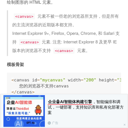
绘制图形的 HTML 元素。
元素不被一些老的浏览器所支持，但是所有
<canvas>
的主流浏览器的近期版本都支持。
Internet Explorer 9+, Firefox, Opera, Chrome, 和 Safari 支
持
元素. 注意: Internet Explorer 8 及更早 IE
<canvas>
版本的浏览器不支持
元素。
<canvas>
模板骨架
<
canvas id
=
"mycanvas"
 width
=
"200"
 height
=
"300
<
/
canvas
>
<
script
>
企业🤖AI智能体构建引擎
，智能编排和调
    var cc
=
document
.
getElementById
(
"mycanvas"
试，一键部署，支持知识库和私有化部署方
    var cxt
=
cc
.
getContext
(
"2d"
)
;
案
<
/
script
>
广告