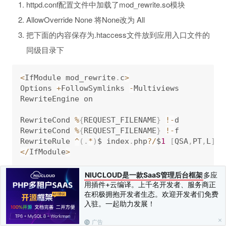
httpd.conf配置文件中加载了mod_rewrite.so模块
AllowOverride None 将None改为 All
把下面的内容保存为.htaccess文件放到应用入口文件的
同级目录下
<
IfModule mod_rewrite
.
c
>
Options 
+
FollowSymlinks 
-
Multiviews

RewriteEngine on

RewriteCond 
%
{
REQUEST_FILENAME
}
!
-
d

RewriteCond 
%
{
REQUEST_FILENAME
}
!
-
f

RewriteRule 
^
(
.
*
)
$ index
.
php
?
/
$
1
[
QSA
,
PT
,
L
]
<
/
IfModule
>
NIUCLOUD是一款SaaS管理后台框架
多应
用插件+云编译。上千名开发者、服务商正
在积极拥抱开发者生态。欢迎开发者们免费
[ IIS ]
入驻。一起助力发展！
如果你的服务器环境支持ISAPI_Rewrite的话，可以配置
广告