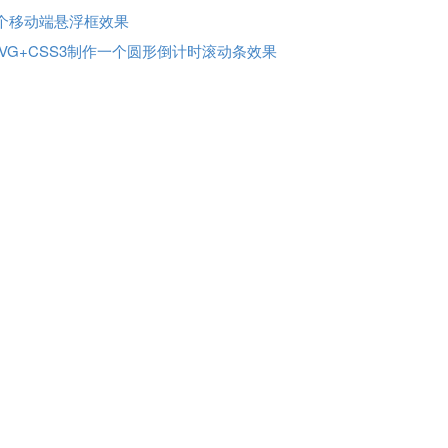
个移动端悬浮框效果
VG+CSS3制作一个圆形倒计时滚动条效果
7)
入样式时，使用link和@import有什么区别？
局和双飞翼布局的理解和区别，并用代码实现
算法实现，数组长度为5且元素的随机数在2-32间不重复的值
.14)
个大转盘抽奖的交互
SS3制作立体式3D旋转的动画效果
交流讨论