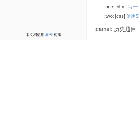
:one: [html]
写一
:two: [css]
使用S
:camel: 历史题目
本文档使用
看云
构建
第1天 (2019.04.1
:one: [html]
页面导
:two: [css]
圣杯布
:three: [js]
用递归
…………
第790天 (2021.06
:one: [html]
写一
:two: [css]
使用C
查看全部
:baby_chick: 