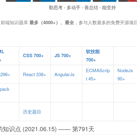
勤思考 - 多动手 - 善总结 - 能坚持
个涉及前端知识题库
最多（4000+）、最全
，参与人数最多的免费开源项
ML
软技能
CSS 700+
JS 700+
+
700+
ECMAScrip
NodeJs
 296+
React 338+
AngularJs
t 45+
90+
pack
历史题目
天的知识点 (2021.06.15) —— 第791天