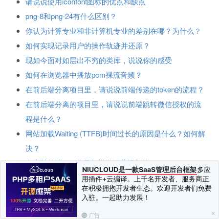
请说说使用iconfont图标的优点和缺点
png-8和png-24有什么区别？
你认为计算专业和非计算机专业的差别在哪？为什么？
如何实现记录用户的操作轨迹并还原？
现如今面对如层出不穷的类库，说说你的感受
如何在浏览器中播放pcm裸流音频？
在前后端分离项目里，请说说前端传递的token的流程？
在前后端分离的项目里，请说说前端跳转微信授权的流
程是什么？
网站加载Waiting (TTFB)时间过长的原因是什么？如何解
决？
女童鞋前端er，你是怎样做职业规划的？
NIUCLOUD是一款SaaS管理后台框架
多应
你认为优秀的前端工程师要具体哪些素质？
用插件+云编译。上千名开发者、服务商正
在积极拥抱开发者生态。欢迎开发者们免费
你知道什么是短域名吗？说说它的原理
入驻。一起助力发展！
有新同事入职时，作为部门领导，你是如何向同事们介
广告