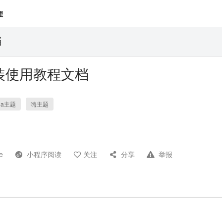
理
档
安装使用教程文档
da主题
嗨主题
e
小程序阅读
关注
分享
举报