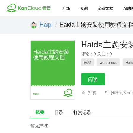
广场
专题
企业文档
AI助
Haipi
Haida主题安装使用教程文
/
Haida主题
评论：0 关注：0
教程
wordpress
Hai
阅读
打赏
推送到Kindl
概要
目录
打赏记录
暂无描述