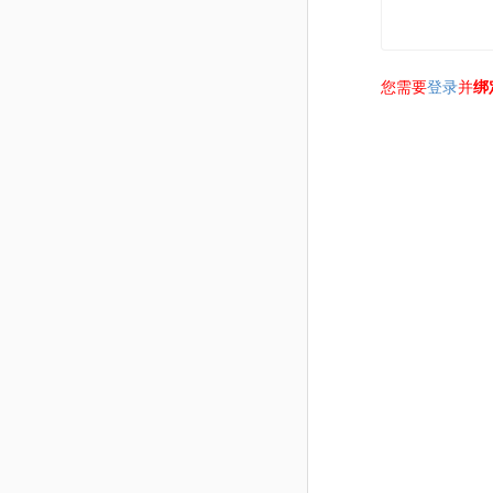
您需要
登录
并
绑