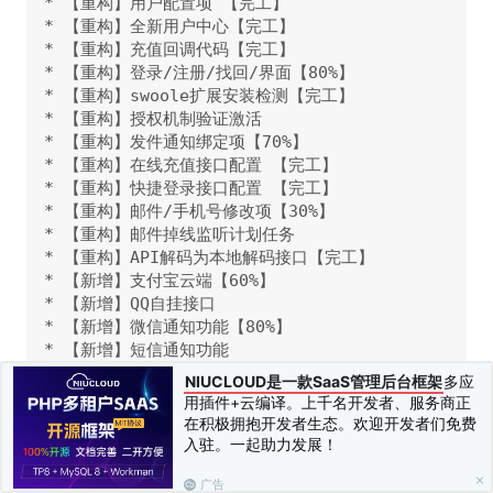
* 【重构】用户配置项 【完工】

* 【重构】全新用户中心【完工】

* 【重构】充值回调代码【完工】

* 【重构】登录/注册/找回/界面【80%】

* 【重构】swoole扩展安装检测【完工】

* 【重构】授权机制验证激活

* 【重构】发件通知绑定项【70%】

* 【重构】在线充值接口配置 【完工】

* 【重构】快捷登录接口配置 【完工】

* 【重构】邮件/手机号修改项【30%】

* 【重构】邮件掉线监听计划任务

* 【重构】API解码为本地解码接口【完工】

* 【新增】支付宝云端【60%】

* 【新增】QQ自挂接口

* 【新增】微信通知功能【80%】

* 【新增】短信通知功能

* 【新增】实名认证功能

NIUCLOUD是一款SaaS管理后台框架
多应
* 【新增】三线多云端切换

用插件+云编译。上千名开发者、服务商正
* 【新增】APP聚合码收款

在积极拥抱开发者生态。欢迎开发者们免费
* 【新增】邮箱模板功能

入驻。一起助力发展！
* 【新增】7天免登录功能【完工】

广告
* 【新增】微信官方充值接口
